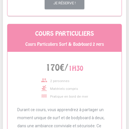
JE RÉSERVE !
COURS PARTICULIERS
Cours Particuliers Surf & Bodyboard 2 pers
170€/
1H30
people
2 personnes
surfing
Matériels compris
water
Pratique en bord de mer
Durant ce cours, vous apprendrez à partager un
moment unique de surf et de bodyboard à deux,
dans une ambiance conviviale et sécurisée. Ce