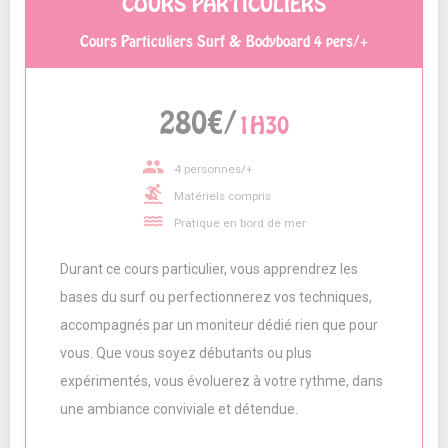
COURS PARTICULIERS
Cours Particuliers Surf & Bodyboard 4 pers/+
280€/
1H30
people
4 personnes/+
surfing
Matériels compris
water
Pratique en bord de mer
Durant ce cours particulier, vous apprendrez les
bases du surf ou perfectionnerez vos techniques,
accompagnés par un moniteur dédié rien que pour
vous. Que vous soyez débutants ou plus
expérimentés, vous évoluerez à votre rythme, dans
une ambiance conviviale et détendue.